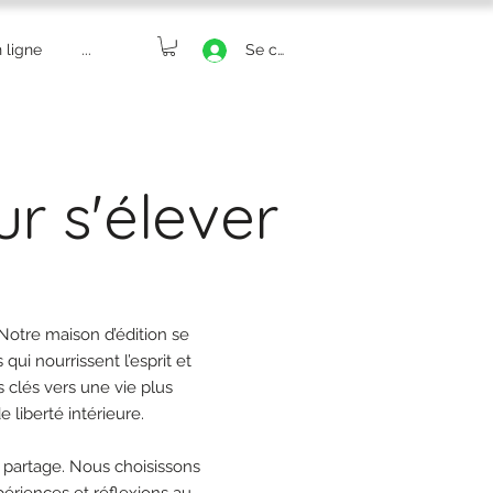
 ligne
...
Se connecter
ur s'élever
Notre maison d’édition se
i nourrissent l’esprit et
 clés vers une vie plus
liberté intérieure.
t partage. Nous choisissons
périences et réflexions au