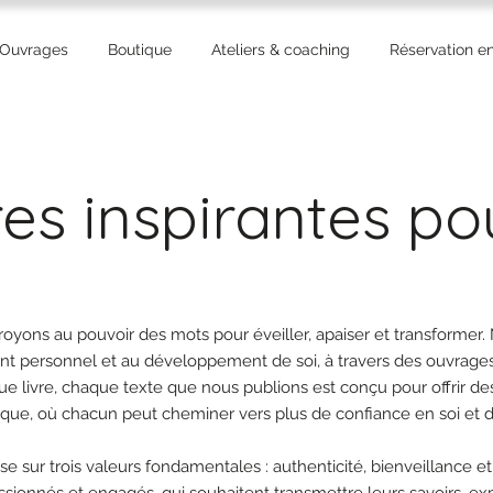
 Ouvrages
Boutique
Ateliers & coaching
Réservation en
es inspirantes po
oyons au pouvoir des mots pour éveiller, apaiser et transformer. 
 personnel et au développement de soi, à travers des ouvrages qu
e livre, chaque texte que nous publions est conçu pour offrir des
ique, où chacun peut cheminer vers plus de confiance en soi et de 
ose sur trois valeurs fondamentales : authenticité, bienveillance e
sionnés et engagés, qui souhaitent transmettre leurs savoirs, ex