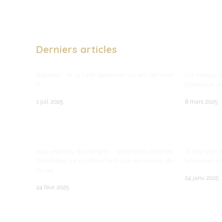
Derniers articles
Ralentir : et si l’été devenait un art de vivre
Un Amour I
?
poétique de
1 juil. 2025
8 mars 2025
Aux espoirs accomplis : quand les racines
Si ma voix 
familiales se confrontent aux épreuves de
universel e
la vie
24 janv. 2025
24 févr. 2025