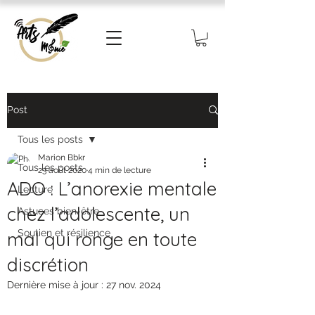
Post
Tous les posts
Marion Bbkr
Tous les posts
23 août 2020
4 min de lecture
ADO : L’anorexie mentale
Lecture
chez l’adolescente, un
Astuces bien-être
Soutien et résilience
mal qui ronge en toute
discrétion
Dernière mise à jour :
27 nov. 2024